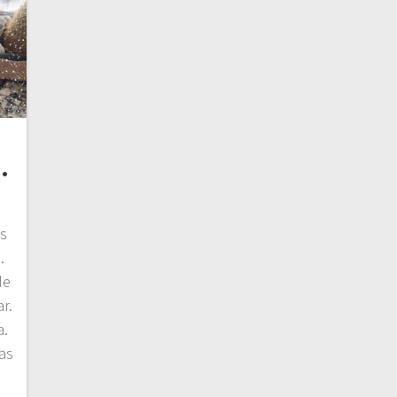
.
s
.
de
r.
a.
as