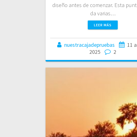
diseño antes de comenzar. Esta punti
da varias…
LEER MÁS
nuestracajadepruebas
11 a
2025
2