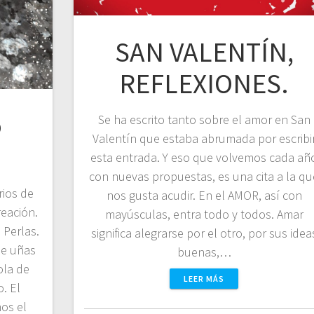
SAN VALENTÍN,
REFLEXIONES.
o
Se ha escrito tanto sobre el amor en San
Valentín que estaba abrumada por escribi
esta entrada. Y eso que volvemos cada añ
con nuevas propuestas, es una cita a la qu
rios de
nos gusta acudir. En el AMOR, así con
reación.
mayúsculas, entra todo y todos. Amar
 Perlas.
significa alegrarse por el otro, por sus idea
de uñas
buenas,…
ola de
LEER MÁS
. El
os el