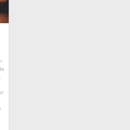
n
te
,
er
o