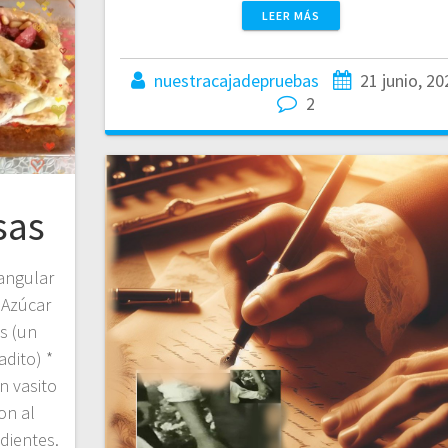
LEER MÁS
nuestracajadepruebas
21 junio, 20
2
sas
tangular
 Azúcar
s (un
adito) *
n vasito
on al
dientes.