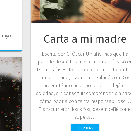
Carta a mi madre
mayo,
Escrita por G. Óscar Un año más que ha
pasado desde tu ausencia; para mí pasó e
distintas fases. Recuerdo que cuando partis
tan temprano, madre, me enfadé con Dios
preguntándome el por qué me dejó en
soledad, sin conseguir comprender, sin sab
cómo podría con tanta responsabilidad…
Transcurrieron los años; desempeñé com
supe la…
LEER MÁS