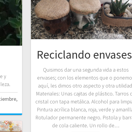
Reciclando envases
Quisimos dar una segunda vida a estos
e y
envases; con los elementos que o ponemo
leza.
aquí, les dimos otro aspecto y otra utilidad
Materiales: Unas cajitas de plástico. Tarros 
tiembre,
cristal con tapa metálica. Alcohol para limpia
Pintura acrílica blanca, roja, verde y amarill
Rotulador permanente negro. Pistola y barr
de cola caliente. Un rollo de…