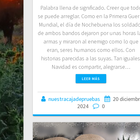
Palabra llena de significado. Creer que tod
se puede arreglar. Como en la Primera Guer
Mundial, el día de Nochebuena los soldad
de ambos bandos dejaron por unas horas l
armas y miraron al enemigo como lo que
eran, seres humanos como ellos. Con
historias parecidas a las suyas. Tan iguales
Navidad es compartir, alegrarse…
LEER MÁS
nuestracajadepruebas
20 diciembr
2024
0