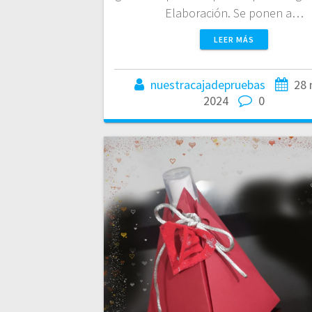
Elaboración. Se ponen a…
LEER MÁS
nuestracajadepruebas
28 
2024
0