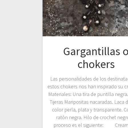
Gargantillas 
chokers
Las personalidades de los destinata
estos chokers nos han inspirado su c
Materiales: Una tira de puntilla negra.
Tijeras Maripositas nacaradas. Laca 
color perla, plata y transparente. C
ratón negra. Hilo de crochet negro
proceso es el siguiente: Cream