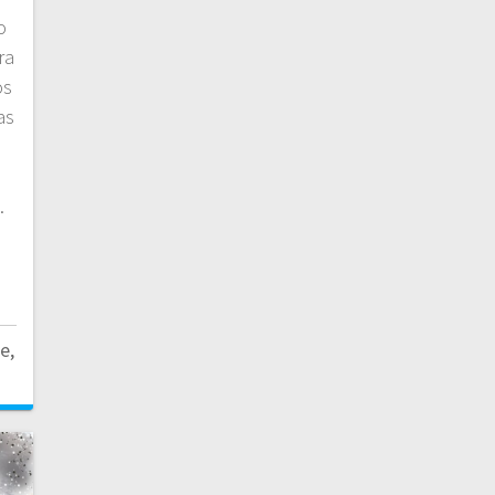
o
ra
os
as
.
e,