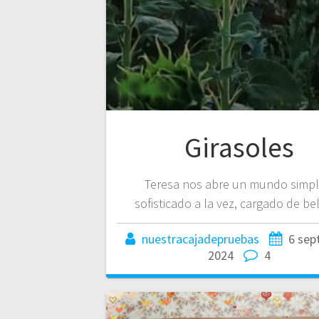
Girasoles
Teresa nos abre un mundo simpl
sofisticado a la vez, cargado de bel
nuestracajadepruebas
6 sep
2024
4