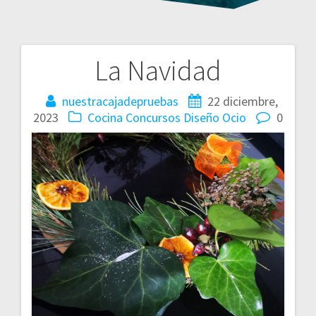
La Navidad
Navegación
de
nuestracajadepruebas
22 diciembre,
2023
Cocina
Concursos
Diseño
Ocio
0
entradas