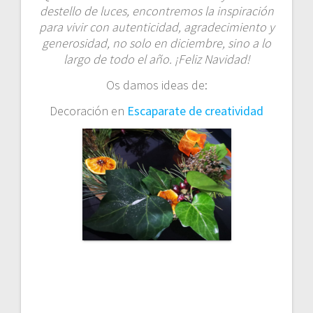
destello de luces, encontremos la inspiración
para vivir con autenticidad, agradecimiento y
generosidad, no solo en diciembre, sino a lo
largo de todo el año. ¡Feliz Navidad!
Os damos ideas de:
Decoración en
Escaparate de creatividad