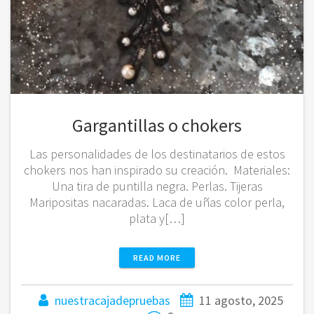
Gargantillas o chokers
Las personalidades de los destinatarios de estos
chokers nos han inspirado su creación. Materiales:
Una tira de puntilla negra. Perlas. Tijeras
Maripositas nacaradas. Laca de uñas color perla,
plata y[…]
READ MORE
nuestracajadepruebas
11 agosto, 2025