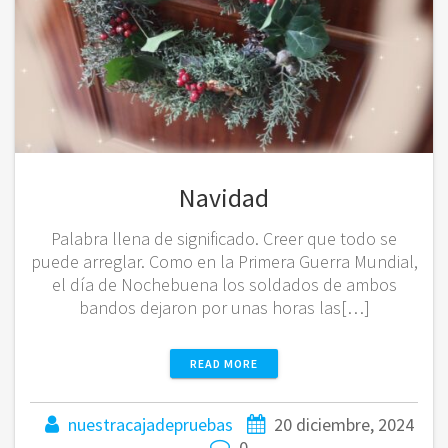
Navidad
Palabra llena de significado. Creer que todo se
puede arreglar. Como en la Primera Guerra Mundial,
el día de Nochebuena los soldados de ambos
bandos dejaron por unas horas las[…]
READ MORE
nuestracajadepruebas
20 diciembre, 2024
0