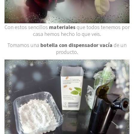
Con estos sencillos
materiales
que todos tenemos por
casa hemos hecho lo que veis.
Tomamos una
botella con dispensador vacía
de un
producto.