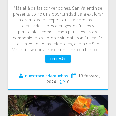
Más allá de las convenciones, San Valentín se
presenta como una oportunidad para explorar
la diversidad de expresiones amorosas. La
creatividad florece en gestos únicos y
personales, como si cada pareja estuviera
componiendo su propia sinfonía romántica. En
el universo de las relaciones, el día de San
Valentín se convierte en un lienzo en blanco,…
LEER MÁS
nuestracajadepruebas
13 febrero,
2024
0