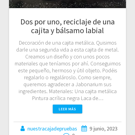
Dos por uno, reciclaje de una
cajita y bálsamo labial
Decoración de una cajita metálica. Quisimos
darle una segunda vida a esta cajita de metal.
Creamos un diseño y con unos pocos
materiales que teníamos por ahí. Conseguimos
este pequeño, hermoso y útil objeto. Podéis
regalarlo o regalároslo. Como siempre,
queremos agradecer a Jabonarium sus
ingredientes. Materiales: Una cajita metálica
Pintura acrílica negra Laca de…
LEER MÁS
nuestracajadepruebas
9 junio, 2023