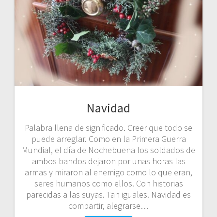
Navidad
Palabra llena de significado. Creer que todo se
puede arreglar. Como en la Primera Guerra
Mundial, el día de Nochebuena los soldados de
ambos bandos dejaron por unas horas las
armas y miraron al enemigo como lo que eran,
seres humanos como ellos. Con historias
parecidas a las suyas. Tan iguales. Navidad es
compartir, alegrarse…