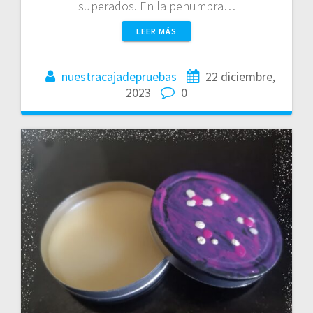
superados. En la penumbra…
LEER MÁS
nuestracajadepruebas
22 diciembre,
2023
0