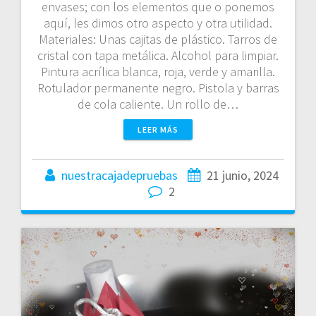
envases; con los elementos que o ponemos
aquí, les dimos otro aspecto y otra utilidad.
Materiales: Unas cajitas de plástico. Tarros de
cristal con tapa metálica. Alcohol para limpiar.
Pintura acrílica blanca, roja, verde y amarilla.
Rotulador permanente negro. Pistola y barras
de cola caliente. Un rollo de…
LEER MÁS
nuestracajadepruebas
21 junio, 2024
2