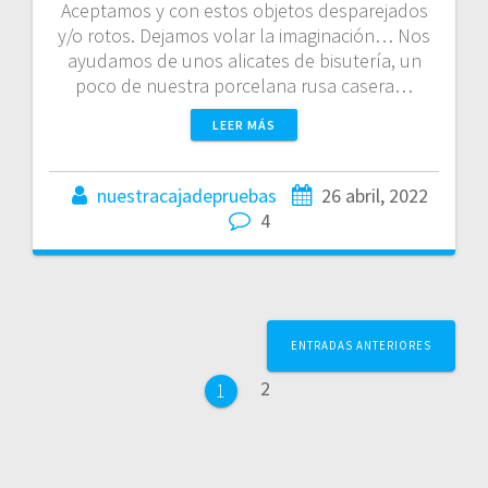
Aceptamos y con estos objetos desparejados
y/o rotos. Dejamos volar la imaginación… Nos
ayudamos de unos alicates de bisutería, un
poco de nuestra porcelana rusa casera…
LEER MÁS
nuestracajadepruebas
26 abril, 2022
4
Navegación
ENTRADAS ANTERIORES
de
Página
2
Página
1
entradas