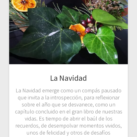
La Navidad
La Navidad emerge como un compás pausado
que invita a la introspección, para reflexionar
sobre el año que se desvanece, como un
capítulo concluido en el gran libro de nuestras
vidas. Es tiempo de abrir el baúl de los
recuerdos, de desempolvar momentos vividos,
unos de felicidad y otros de desafíos